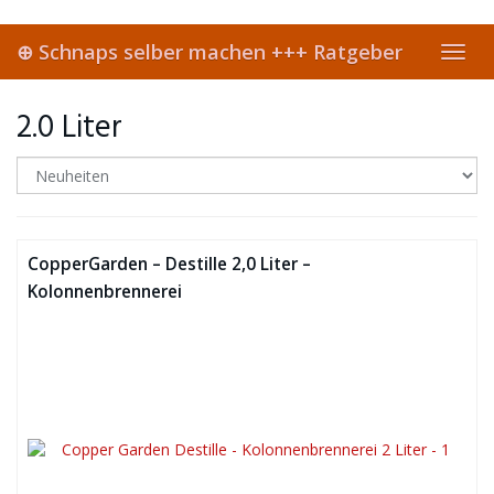
Skip
to
⊕ Schnaps selber machen +++ Ratgeber
main
Toggl
content
navig
2.0 Liter
CopperGarden – Destille 2,0 Liter –
Kolonnenbrennerei