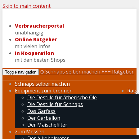
Skip to main content
Verbraucherportal
unabhängig
Online Ratgeber
mit vielen Infos
In Kooperation
mit den besten Shops
⊕ Schnaps selber machen +++ Ratgeber
Toggle navigation
Schnaps selber machen
Equipment zum brennen
Ratg
Die Destille für ätherische Öle
Die Destille für Schnaps
Das Gärfass
Der Gärballon
Der Maischefilter
zum Messen
Der Alkoholmeter