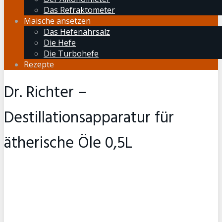
Das Refraktometer
Maische ansetzen
Das Hefenährsalz
Die Hefe
Die Turbohefe
Rezepte
Dr. Richter –
Destillationsapparatur für
ätherische Öle 0,5L