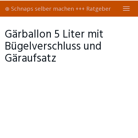
Skip
⊕ Schnaps selber machen +++ Ratgeber
to
Toggl
main
navig
content
Gärballon 5 Liter mit
Bügelverschluss und
Gäraufsatz