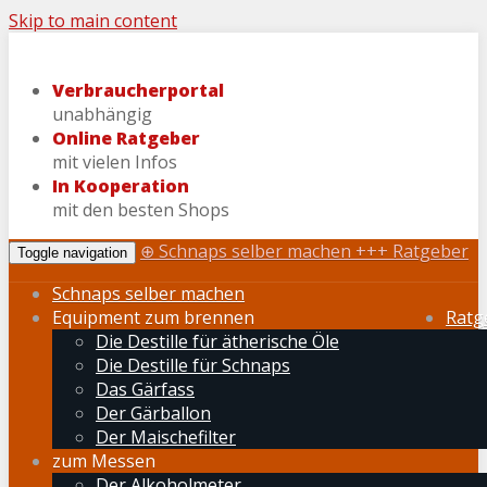
Skip to main content
Verbraucherportal
unabhängig
Online Ratgeber
mit vielen Infos
In Kooperation
mit den besten Shops
⊕ Schnaps selber machen +++ Ratgeber
Toggle navigation
Schnaps selber machen
Equipment zum brennen
Ratg
Die Destille für ätherische Öle
Die Destille für Schnaps
Das Gärfass
Der Gärballon
Der Maischefilter
zum Messen
Der Alkoholmeter