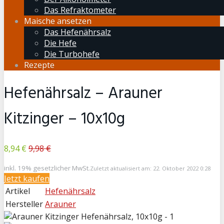
Das Refraktometer
Maische ansetzen
Das Hefenährsalz
Die Hefe
Die Turbohefe
Rezepte
Hefenährsalz – Arauner
Kitzinger – 10x10g
8,94 €
9,98 €
inkl. 19% gesetzlicher MwSt.
Zuletzt aktualisiert am: 22. Oktober 2022 0:28
Jetzt kaufen
Artikel
Hefenährsalz
Hersteller
Arauner