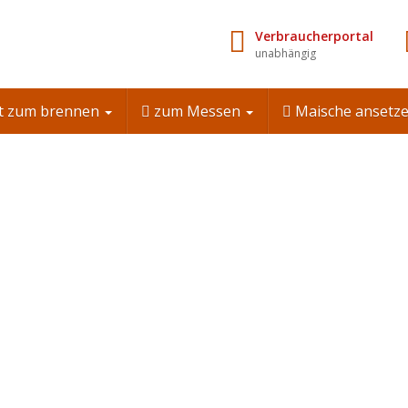
Verbraucherportal
unabhängig
t zum brennen
zum Messen
Maische ansetz