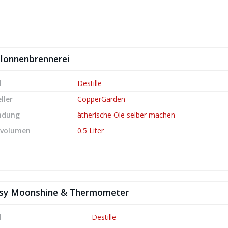
olonnenbrennerei
l
Destille
ller
CopperGarden
ndung
ätherische Öle selber machen
lvolumen
0.5 Liter
Easy Moonshine & Thermometer
l
Destille