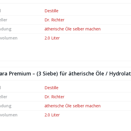
l
Destille
ller
Dr. Richter
ndung
ätherische Öle selber machen
lvolumen
2.0 Liter
itara Premium – (3 Siebe) für ätherische Öle / Hydrola
l
Destille
ller
Dr. Richter
ndung
ätherische Öle selber machen
lvolumen
2.0 Liter