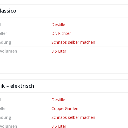
Classico
l
Destille
ller
Dr. Richter
ndung
Schnaps selber machen
lvolumen
0.5 Liter
k – elektrisch
l
Destille
ller
CopperGarden
ndung
Schnaps selber machen
lvolumen
0.5 Liter