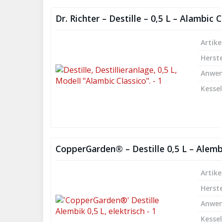
Dr. Richter – Destille – 0,5 L – Alambic 
Artike
Herste
Anwe
Kesse
CopperGarden® – Destille 0,5 L – Alembi
Artike
Herste
Anwe
Kesse