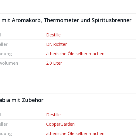
if – mit Aromakorb, Thermometer und Spiritusbrenner
l
Destille
ller
Dr. Richter
ndung
ätherische Öle selber machen
lvolumen
2.0 Liter
rabia mit Zubehör
l
Destille
ller
CopperGarden
ndung
ätherische Öle selber machen