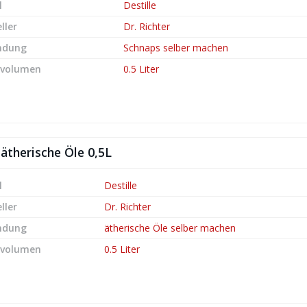
l
Destille
ller
Dr. Richter
ndung
Schnaps selber machen
lvolumen
0.5 Liter
 ätherische Öle 0,5L
l
Destille
ller
Dr. Richter
ndung
ätherische Öle selber machen
lvolumen
0.5 Liter