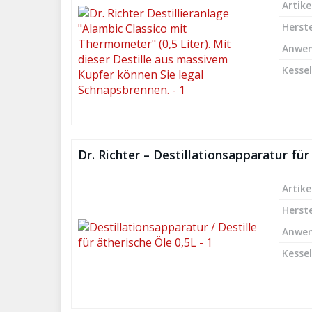
Artike
Herste
Anwe
Kesse
Dr. Richter – Destillationsapparatur für
Artike
Herste
Anwe
Kesse