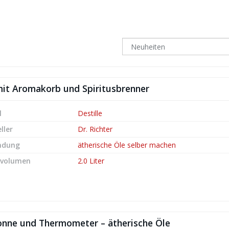
 – mit Aromakorb und Spiritusbrenner
l
Destille
ller
Dr. Richter
ndung
ätherische Öle selber machen
lvolumen
2.0 Liter
Kolonne und Thermometer – ätherische Öle