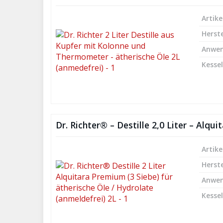
Artike
Herste
Anwe
Kesse
Dr. Richter® – Destille 2,0 Liter – Alqu
Artike
Herste
Anwe
Kesse