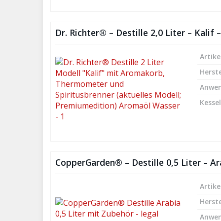
Dr. Richter® – Destille 2,0 Liter – Kal
Artike
Herste
Anwe
Kesse
CopperGarden® – Destille 0,5 Liter – A
Artike
Herste
Anwe