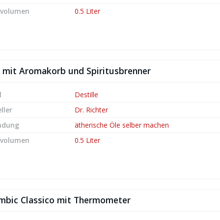
lvolumen
0.5 Liter
f – mit Aromakorb und Spiritusbrenner
l
Destille
ller
Dr. Richter
ndung
ätherische Öle selber machen
lvolumen
0.5 Liter
Alambic Classico mit Thermometer